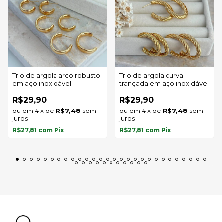
Trio de argola arco robusto
Trio de argola curva
em aço inoxidável
trançada em aço inoxidável
R$29,90
R$29,90
4
x
de
R$7,48
sem
4
x
de
R$7,48
sem
juros
juros
R$27,81
com
Pix
R$27,81
com
Pix