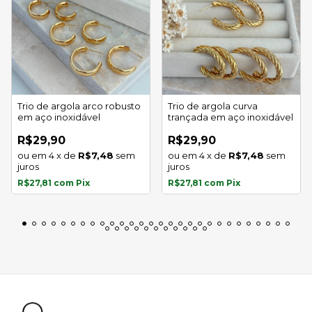
Trio de argola arco robusto
Trio de argola curva
em aço inoxidável
trançada em aço inoxidável
R$29,90
R$29,90
4
x
de
R$7,48
sem
4
x
de
R$7,48
sem
juros
juros
R$27,81
com
Pix
R$27,81
com
Pix