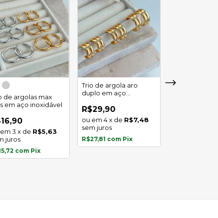
Trio de argola aro
duplo em aço
io de argolas max
Trio de argola 
inoxidável
as em aço inoxidável
em aço inoxid
R$29,90
4
x
de
R$7,48
16,90
R$16,90
sem juros
3
x
de
R$5,63
3
x
de
m juros
R$27,81
com
Pix
sem juros
15,72
com
Pix
R$15,72
com
P