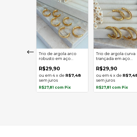
girassol luz
Trio de argola arco
Trio de argola curva
 em aço
robusto em aço
trançada em aço
l
inoxidável
inoxidável
0
R$29,90
R$29,90
x
de
R$5,97
4
x
de
R$7,48
4
x
de
R$7,4
s
sem juros
sem juros
com
Pix
R$27,81
com
Pix
R$27,81
com
Pix