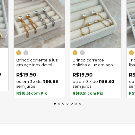
Brinco corrente e luz
Brinco corrente
Tr
em aço inoxidavel
bolinha e luz em aço
lis
inoxidavel
8
R$19,90
R$19,90
R$
3
x
de
R$6,63
3
x
de
R$6,63
sem juros
sem juros
se
R$18,51
com
Pix
R$18,51
com
Pix
R$