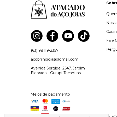
Sobr
Quem
Nosso
Garan
Fale 
Pergu
(63) 98119-2357
acobrilhojoias@gmail.com
Avenida Sergipe, 2647, Jardim
Eldorado - Gurupi-Tocantins
Meios de pagamento