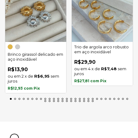
Trio de argola arco robusto
em aço inoxidável
Brinco girassol delicado em
aço inoxidável
R$29,90
4
x
de
R$7,48
sem
R$13,90
juros
2
x
de
R$6,95
sem
juros
R$27,81
com
Pix
R$12,93
com
Pix