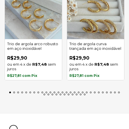
Trio de argola arco robusto
Trio de argola curva
em aço inoxidável
trançada em aço inoxidável
R$29,90
R$29,90
4
x
de
R$7,48
sem
4
x
de
R$7,48
sem
juros
juros
R$27,81
com
Pix
R$27,81
com
Pix