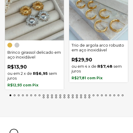
Trio de argola arco robusto
em aço inoxidável
Brinco girassol delicado em
aço inoxidável
R$29,90
4
x
de
R$7,48
sem
R$13,90
juros
2
x
de
R$6,95
sem
juros
R$27,81
com
Pix
R$12,93
com
Pix