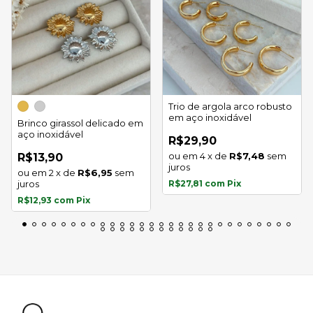
Trio de argola arco robusto
em aço inoxidável
Brinco girassol delicado em
aço inoxidável
R$29,90
4
x
de
R$7,48
sem
R$13,90
juros
2
x
de
R$6,95
sem
juros
R$27,81
com
Pix
R$12,93
com
Pix