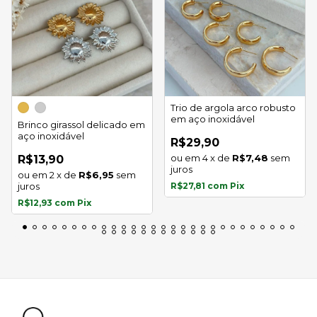
Trio de argola arco robusto
em aço inoxidável
Brinco girassol delicado em
aço inoxidável
R$29,90
4
x
de
R$7,48
sem
R$13,90
juros
2
x
de
R$6,95
sem
juros
R$27,81
com
Pix
R$12,93
com
Pix