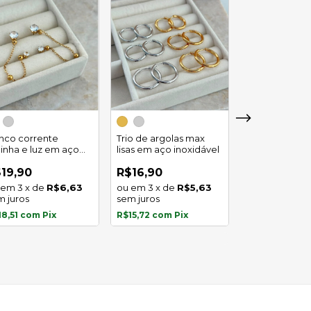
Trio de argola
duplo em aço
inco corrente
Trio de argolas max
inoxidável
linha e luz em aço
lisas em aço inoxidável
R$29,90
oxidavel
4
x
de
19,90
R$16,90
sem juros
3
x
de
R$6,63
3
x
de
R$5,63
m juros
sem juros
R$27,81
com
P
18,51
com
Pix
R$15,72
com
Pix