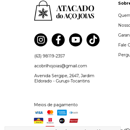
Sobr
Quem
Nosso
Garan
Fale 
Pergu
(63) 98119-2357
acobrilhojoias@gmail.com
Avenida Sergipe, 2647, Jardim
Eldorado - Gurupi-Tocantins
Meios de pagamento