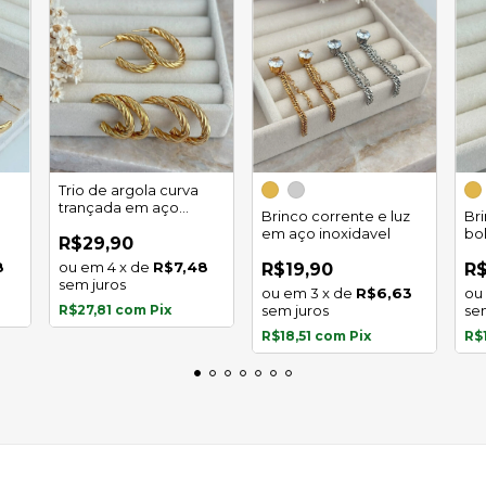
Trio de argola curva
trançada em aço
Brinco corrente e luz
Br
inoxidável
em aço inoxidavel
bo
R$29,90
in
8
4
x
de
R$7,48
R$19,90
R$
sem juros
3
x
de
R$6,63
R$27,81
com
Pix
sem juros
se
R$18,51
com
Pix
R$