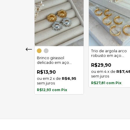
girassol luz
Trio de argola arco
 em aço
robusto em aço
Brinco girassol
l
inoxidável
delicado em aço
0
R$29,90
inoxidável
x
de
R$5,97
4
x
de
R$7,4
R$13,90
s
sem juros
2
x
de
R$6,95
com
Pix
sem juros
R$27,81
com
Pix
R$12,93
com
Pix