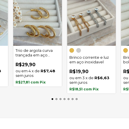
Trio de argola curva
trançada em aço
Brinco corrente e luz
Br
inoxidável
em aço inoxidavel
bo
R$29,90
in
8
4
x
de
R$7,48
R$19,90
R$
sem juros
3
x
de
R$6,63
R$27,81
com
Pix
sem juros
se
R$18,51
com
Pix
R$