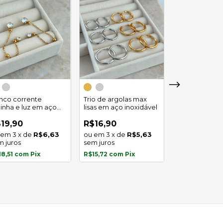
Trio de argola
duplo em aço
inco corrente
Trio de argolas max
inoxidável
linha e luz em aço
lisas em aço inoxidável
R$29,90
oxidavel
4
x
de
19,90
R$16,90
sem juros
3
x
de
R$6,63
3
x
de
R$5,63
m juros
sem juros
R$27,81
com
P
18,51
com
Pix
R$15,72
com
Pix