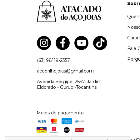
Sobr
Quem
Nosso
Garan
Fale 
Pergu
(63) 98119-2357
acobrilhojoias@gmail.com
Avenida Sergipe, 2647, Jardim
Eldorado - Gurupi-Tocantins
Meios de pagamento