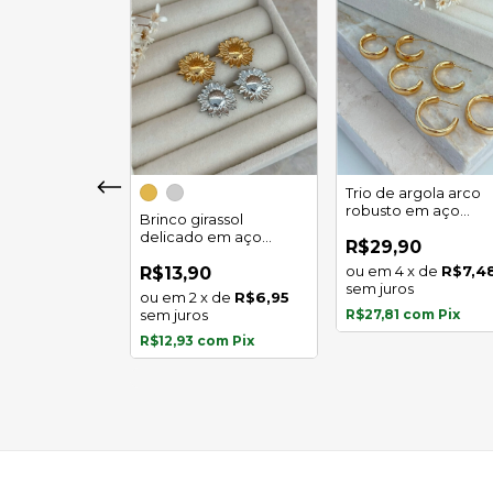
girassol luz
Trio de argola arco
 em aço
robusto em aço
Brinco girassol
l
inoxidável
delicado em aço
0
R$29,90
inoxidável
x
de
R$5,97
4
x
de
R$7,4
R$13,90
s
sem juros
2
x
de
R$6,95
com
Pix
sem juros
R$27,81
com
Pix
R$12,93
com
Pix