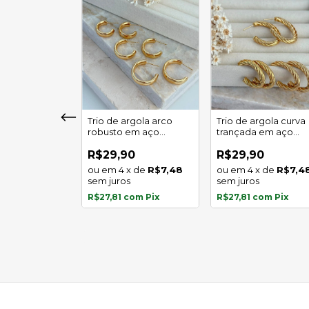
girassol luz
Trio de argola arco
Trio de argola curva
 em aço
robusto em aço
trançada em aço
l
inoxidável
inoxidável
0
R$29,90
R$29,90
x
de
R$5,97
4
x
de
R$7,48
4
x
de
R$7,4
s
sem juros
sem juros
com
Pix
R$27,81
com
Pix
R$27,81
com
Pix