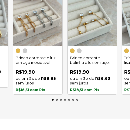
Brinco corrente e luz
Brinco corrente
Tr
em aço inoxidavel
bolinha e luz em aço
lis
inoxidavel
8
R$19,90
R$19,90
R$
3
x
de
R$6,63
3
x
de
R$6,63
sem juros
sem juros
se
R$18,51
com
Pix
R$18,51
com
Pix
R$