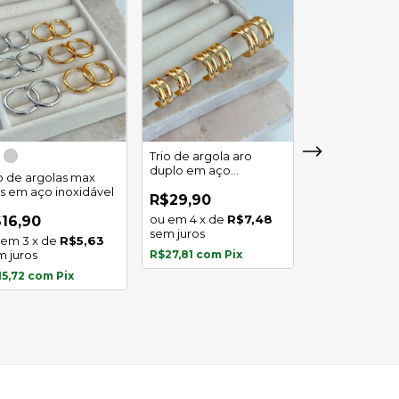
Trio de argola aro
duplo em aço
io de argolas max
Trio de argola 
inoxidável
as em aço inoxidável
em aço inoxid
R$29,90
4
x
de
R$7,48
16,90
R$16,90
sem juros
3
x
de
R$5,63
3
x
de
m juros
R$27,81
com
Pix
sem juros
15,72
com
Pix
R$15,72
com
P