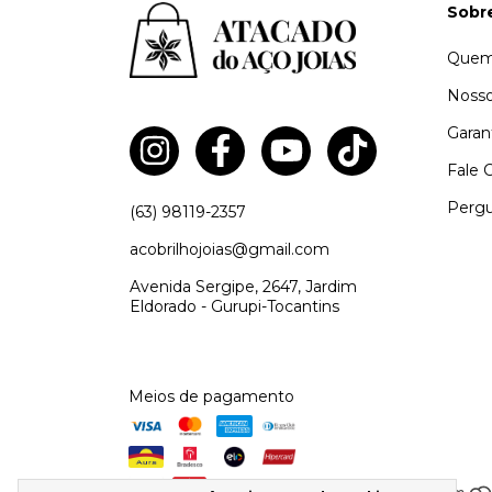
Sobr
Quem
Nosso
Garan
Fale 
Pergu
(63) 98119-2357
acobrilhojoias@gmail.com
Avenida Sergipe, 2647, Jardim
Eldorado - Gurupi-Tocantins
Meios de pagamento