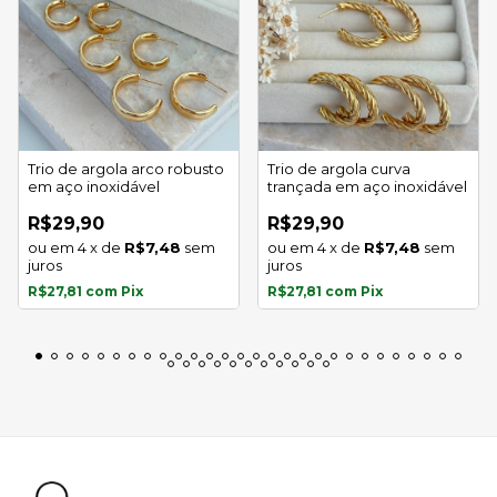
Trio de argola arco robusto
Trio de argola curva
em aço inoxidável
trançada em aço inoxidável
R$29,90
R$29,90
4
x
de
R$7,48
sem
4
x
de
R$7,48
sem
juros
juros
R$27,81
com
Pix
R$27,81
com
Pix