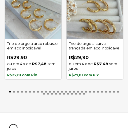
Trio de argola arco robusto
Trio de argola curva
em aço inoxidável
trançada em aço inoxidável
R$29,90
R$29,90
4
x
de
R$7,48
sem
4
x
de
R$7,48
sem
juros
juros
R$27,81
com
Pix
R$27,81
com
Pix