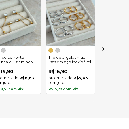
Trio de argola
duplo em aço
inco corrente
Trio de argolas max
inoxidável
linha e luz em aço
lisas em aço inoxidável
R$29,90
oxidavel
4
x
de
19,90
R$16,90
sem juros
3
x
de
R$6,63
3
x
de
R$5,63
m juros
sem juros
R$27,81
com
P
18,51
com
Pix
R$15,72
com
Pix