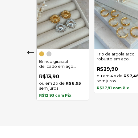
girassol luz
Trio de argola arco
 em aço
robusto em aço
Brinco girassol
l
inoxidável
delicado em aço
0
R$29,90
inoxidável
x
de
R$5,97
4
x
de
R$7,4
R$13,90
s
sem juros
2
x
de
R$6,95
com
Pix
sem juros
R$27,81
com
Pix
R$12,93
com
Pix