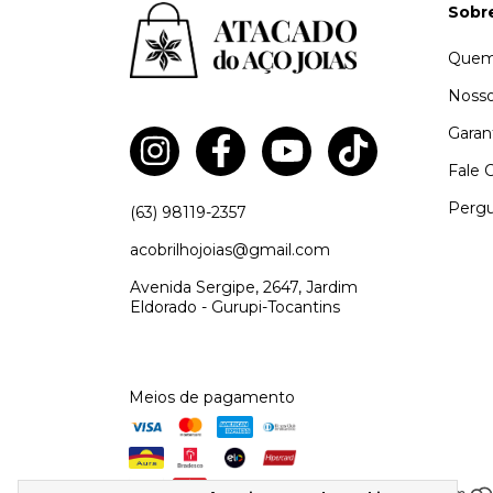
Sobr
Quem
Nosso
Garan
Fale 
Pergu
(63) 98119-2357
acobrilhojoias@gmail.com
Avenida Sergipe, 2647, Jardim
Eldorado - Gurupi-Tocantins
Meios de pagamento