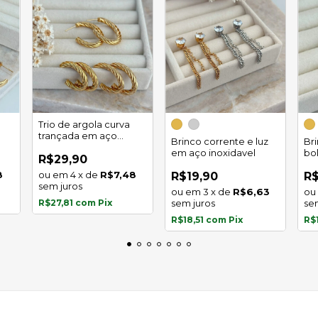
Trio de argola curva
trançada em aço
Brinco corrente e luz
Br
inoxidável
em aço inoxidavel
bo
R$29,90
in
8
4
x
de
R$7,48
R$19,90
R$
sem juros
3
x
de
R$6,63
R$27,81
com
Pix
sem juros
se
R$18,51
com
Pix
R$