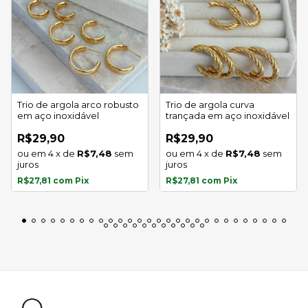
Trio de argola arco robusto
Trio de argola curva
em aço inoxidável
trançada em aço inoxidável
R$29,90
R$29,90
4
x
de
R$7,48
sem
4
x
de
R$7,48
sem
juros
juros
R$27,81
com
Pix
R$27,81
com
Pix