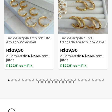
Trio de argola arco robusto
Trio de argola curva
em aço inoxidável
trançada em aço inoxidável
R$29,90
R$29,90
4
x
de
R$7,48
sem
4
x
de
R$7,48
sem
juros
juros
R$27,81
com
Pix
R$27,81
com
Pix