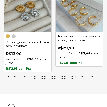
Trio de argola arco robusto
em aço inoxidável
Brinco girassol delicado em
aço inoxidável
R$29,90
4
x
de
R$7,48
sem
R$13,90
juros
2
x
de
R$6,95
sem
juros
R$27,81
com
Pix
R$12,93
com
Pix