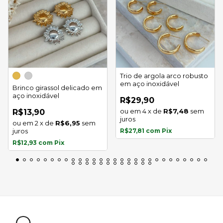
Trio de argola arco robusto
em aço inoxidável
Brinco girassol delicado em
aço inoxidável
R$29,90
4
x
de
R$7,48
sem
R$13,90
juros
2
x
de
R$6,95
sem
juros
R$27,81
com
Pix
R$12,93
com
Pix