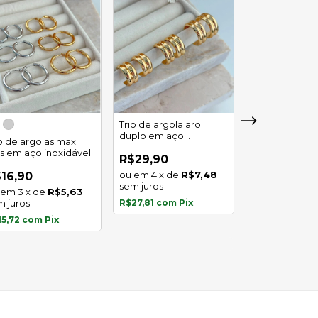
Trio de argola aro
duplo em aço
io de argolas max
Trio de argola 
inoxidável
as em aço inoxidável
em aço inoxid
R$29,90
4
x
de
R$7,48
16,90
R$16,90
sem juros
3
x
de
R$5,63
3
x
de
m juros
R$27,81
com
Pix
sem juros
15,72
com
Pix
R$15,72
com
P