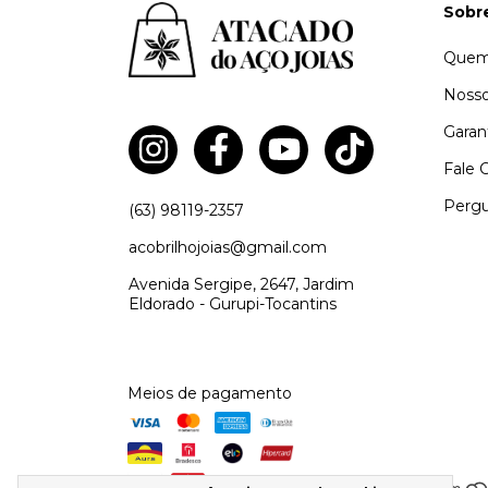
Sobr
Quem
Nosso
Garan
Fale 
Pergu
(63) 98119-2357
acobrilhojoias@gmail.com
Avenida Sergipe, 2647, Jardim
Eldorado - Gurupi-Tocantins
Meios de pagamento