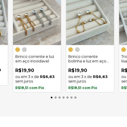
Brinco corrente e luz
Brinco corrente
Tr
em aço inoxidavel
bolinha e luz em aço
lis
inoxidavel
8
R$19,90
R$19,90
R$
3
x
de
R$6,63
3
x
de
R$6,63
sem juros
sem juros
se
R$18,51
com
Pix
R$18,51
com
Pix
R$