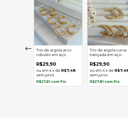
girassol luz
Trio de argola arco
Trio de argola curva
 em aço
robusto em aço
trançada em aço
l
inoxidável
inoxidável
0
R$29,90
R$29,90
x
de
R$5,97
4
x
de
R$7,48
4
x
de
R$7,4
s
sem juros
sem juros
com
Pix
R$27,81
com
Pix
R$27,81
com
Pix