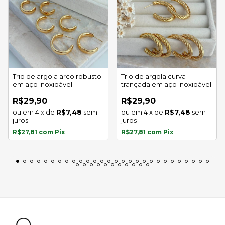
Trio de argola arco robusto
Trio de argola curva
em aço inoxidável
trançada em aço inoxidável
R$29,90
R$29,90
4
x
de
R$7,48
sem
4
x
de
R$7,48
sem
juros
juros
R$27,81
com
Pix
R$27,81
com
Pix