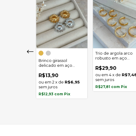
girassol luz
Trio de argola arco
 em aço
robusto em aço
Brinco girassol
l
inoxidável
delicado em aço
0
R$29,90
inoxidável
x
de
R$5,97
4
x
de
R$7,4
R$13,90
s
sem juros
2
x
de
R$6,95
com
Pix
sem juros
R$27,81
com
Pix
R$12,93
com
Pix