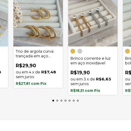
Trio de argola curva
trançada em aço
Brinco corrente e luz
Br
inoxidável
em aço inoxidavel
bo
R$29,90
in
8
4
x
de
R$7,48
R$19,90
R$
sem juros
3
x
de
R$6,63
R$27,81
com
Pix
sem juros
se
R$18,51
com
Pix
R$