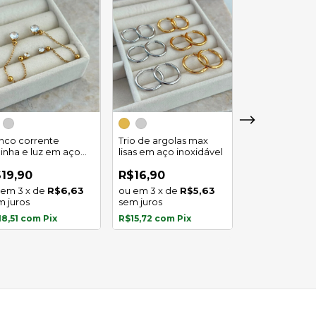
Trio de argola
duplo em aço
inco corrente
Trio de argolas max
inoxidável
linha e luz em aço
lisas em aço inoxidável
R$29,90
oxidavel
4
x
de
19,90
R$16,90
sem juros
3
x
de
R$6,63
3
x
de
R$5,63
m juros
sem juros
R$27,81
com
P
18,51
com
Pix
R$15,72
com
Pix