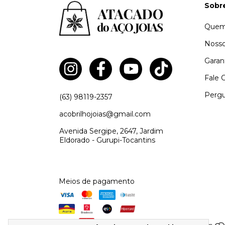
Sobr
Quem
Nosso
Garan
Fale 
Pergu
(63) 98119-2357
acobrilhojoias@gmail.com
Avenida Sergipe, 2647, Jardim
Eldorado - Gurupi-Tocantins
Meios de pagamento