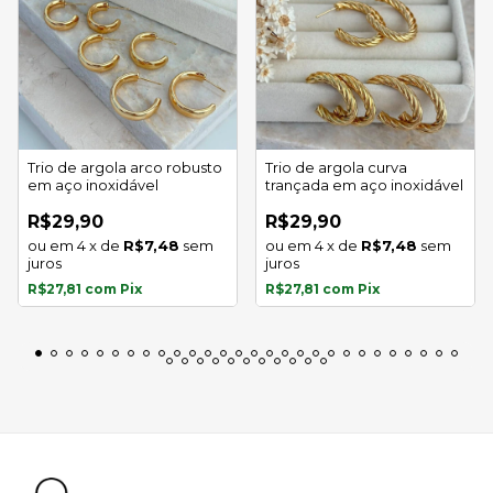
Trio de argola arco robusto
Trio de argola curva
em aço inoxidável
trançada em aço inoxidável
R$29,90
R$29,90
4
x
de
R$7,48
sem
4
x
de
R$7,48
sem
juros
juros
R$27,81
com
Pix
R$27,81
com
Pix