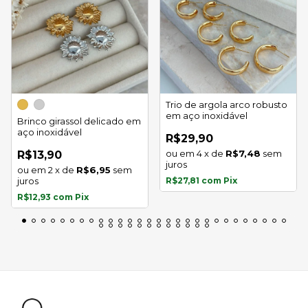
Trio de argola arco robusto
em aço inoxidável
Brinco girassol delicado em
aço inoxidável
R$29,90
4
x
de
R$7,48
sem
R$13,90
juros
2
x
de
R$6,95
sem
juros
R$27,81
com
Pix
R$12,93
com
Pix