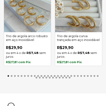
Trio de argola arco robusto
Trio de argola curva
em aço inoxidável
trançada em aço inoxidável
R$29,90
R$29,90
4
x
de
R$7,48
sem
4
x
de
R$7,48
sem
juros
juros
R$27,81
com
Pix
R$27,81
com
Pix