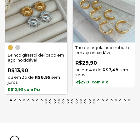
Trio de argola arco robusto
em aço inoxidável
Brinco girassol delicado em
aço inoxidável
R$29,90
4
x
de
R$7,48
sem
R$13,90
juros
2
x
de
R$6,95
sem
juros
R$27,81
com
Pix
R$12,93
com
Pix