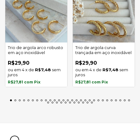
Trio de argola arco robusto
Trio de argola curva
em aço inoxidável
trançada em aço inoxidável
R$29,90
R$29,90
4
x
de
R$7,48
sem
4
x
de
R$7,48
sem
juros
juros
R$27,81
com
Pix
R$27,81
com
Pix