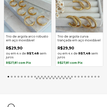
Trio de argola arco robusto
Trio de argola curva
em aço inoxidável
trançada em aço inoxidável
R$29,90
R$29,90
4
x
de
R$7,48
sem
4
x
de
R$7,48
sem
juros
juros
R$27,81
com
Pix
R$27,81
com
Pix