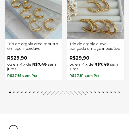
Trio de argola arco robusto
Trio de argola curva
em aço inoxidável
trançada em aço inoxidável
R$29,90
R$29,90
4
x
de
R$7,48
sem
4
x
de
R$7,48
sem
juros
juros
R$27,81
com
Pix
R$27,81
com
Pix