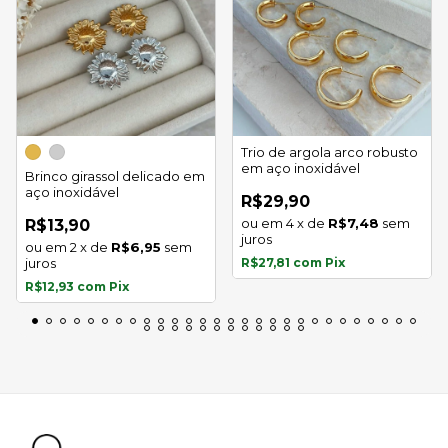
Trio de argola arco robusto
em aço inoxidável
Brinco girassol delicado em
aço inoxidável
R$29,90
4
x
de
R$7,48
sem
R$13,90
juros
2
x
de
R$6,95
sem
juros
R$27,81
com
Pix
R$12,93
com
Pix