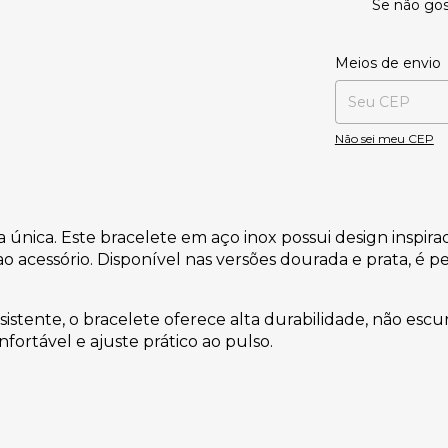
Se não gos
Entregas para o CE
Meios de envio
Não sei meu CEP
única. Este bracelete em aço inox possui design inspir
o acessório. Disponível nas versões dourada e prata, é
tente, o bracelete oferece alta durabilidade, não escure
ortável e ajuste prático ao pulso.