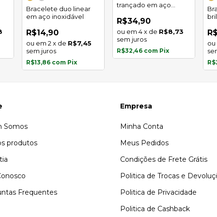
trançado em aço
Bracelete duo linear
Br
inoxidável
em aço inoxidável
br
R$34,90
in
8
4
x
de
R$8,73
R$14,90
R$
sem juros
2
x
de
R$7,45
sem juros
R$32,46
com
Pix
se
R$13,86
com
Pix
R$
e
Empresa
 Somos
Minha Conta
s produtos
Meus Pedidos
tia
Condições de Frete Grátis
Conosco
Politica de Trocas e Devolu
ntas Frequentes
Politica de Privacidade
Politica de Cashback