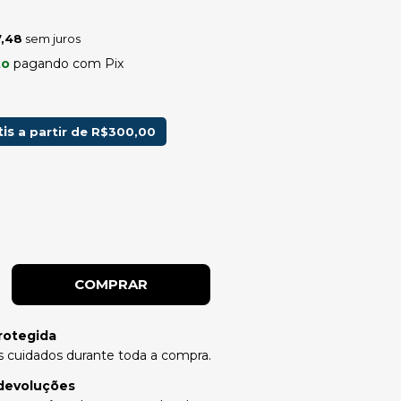
,48
sem juros
to
pagando com Pix
tis
a partir de
R$300,00
rotegida
 cuidados durante toda a compra.
devoluções