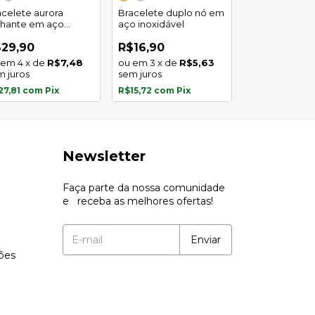
acelete aurora
Bracelete duplo nó em
Bracelete de
ilhante em aço
aço inoxidável
aço inoxidáve
oxidável
29,90
R$16,90
R$21,90
4
x
de
R$7,48
3
x
de
R$5,63
4
x
de
m juros
sem juros
sem juros
27,81
com
Pix
R$15,72
com
Pix
R$20,37
com
Newsletter
Faça parte da nossa comunidade
e receba as melhores ofertas!
ções