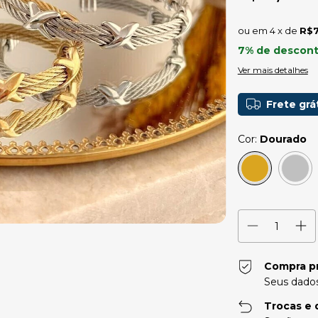
4
x de
R$7
7% de descon
Ver mais detalhes
Frete grá
Cor:
Dourado
Compra p
Seus dados
Trocas e 