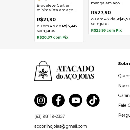
manga em aço
e aro prego
Bracelete Cartieri
inoxidável
noxidavel
minimalista em aço
R$27,90
inoxidável
4
x
de
R$6,9
0
R$21,90
sem juros
x
de
R$8,73
4
x
de
R$5,48
s
sem juros
R$25,95
com
Pix
com
Pix
R$20,37
com
Pix
Sobr
Quem
Nosso
Garan
Fale 
Pergu
(63) 98119-2357
acobrilhojoias@gmail.com