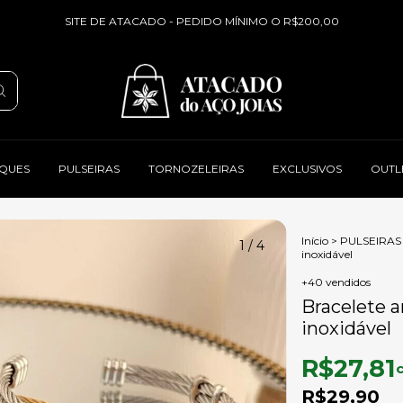
SITE DE ATACADO - PEDIDO MÍNIMO O R$200,00
QUES
PULSEIRAS
TORNOZELEIRAS
EXCLUSIVOS
OUTL
Início
>
PULSEIRAS
1
/
4
inoxidável
+40 vendidos
Bracelete a
inoxidável
R$27,81
R$29,90