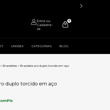
0
ET
UNISSEX
CATEGORIAS
BLOG
>
Braceletes
>
Bracelete aro duplo torcido em aço
ro duplo torcido em aço
com
Pix