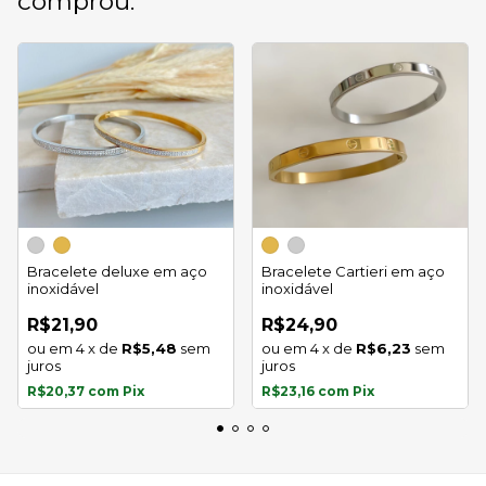
comprou:
Bracelete deluxe em aço
Bracelete Cartieri em aço
inoxidável
inoxidável
R$21,90
R$24,90
4
x
de
R$5,48
sem
4
x
de
R$6,23
sem
juros
juros
R$20,37
com
Pix
R$23,16
com
Pix