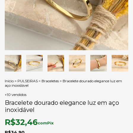
Início
>
PULSEIRAS
>
Braceletes
>
Bracelete dourado elegance luz em
aço inoxidável
+10 vendidos
Bracelete dourado elegance luz em aço
inoxidável
R$32,46
com
Pix
R$34,90