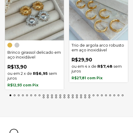
Trio de argola arco robusto
em aço inoxidável
Brinco girassol delicado em
aço inoxidável
R$29,90
4
x
de
R$7,48
sem
R$13,90
juros
2
x
de
R$6,95
sem
juros
R$27,81
com
Pix
R$12,93
com
Pix