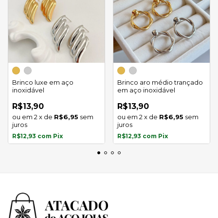
Brinco luxe em aço
Brinco aro médio trançado
inoxidável
em aço inoxidável
R$13,90
R$13,90
2
x
de
R$6,95
sem
2
x
de
R$6,95
sem
juros
juros
R$12,93
com
Pix
R$12,93
com
Pix