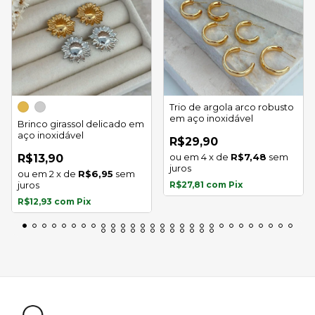
Trio de argola arco robusto
em aço inoxidável
Brinco girassol delicado em
aço inoxidável
R$29,90
4
x
de
R$7,48
sem
R$13,90
juros
2
x
de
R$6,95
sem
juros
R$27,81
com
Pix
R$12,93
com
Pix