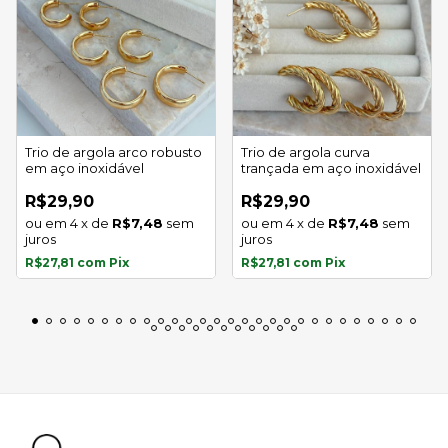
Trio de argola arco robusto
Trio de argola curva
em aço inoxidável
trançada em aço inoxidável
R$29,90
R$29,90
4
x
de
R$7,48
sem
4
x
de
R$7,48
sem
juros
juros
R$27,81
com
Pix
R$27,81
com
Pix