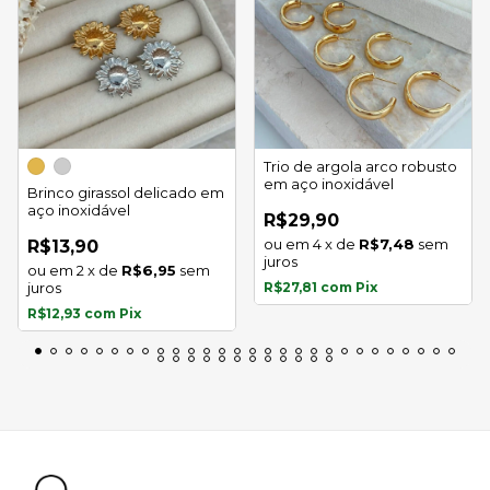
Trio de argola arco robusto
em aço inoxidável
Brinco girassol delicado em
aço inoxidável
R$29,90
4
x
de
R$7,48
sem
R$13,90
juros
2
x
de
R$6,95
sem
juros
R$27,81
com
Pix
R$12,93
com
Pix