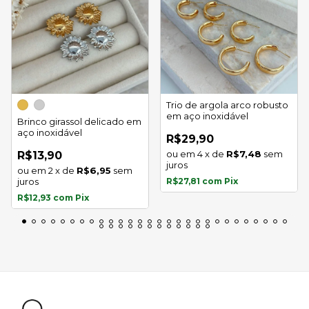
Trio de argola arco robusto
em aço inoxidável
Brinco girassol delicado em
aço inoxidável
R$29,90
4
x
de
R$7,48
sem
R$13,90
juros
2
x
de
R$6,95
sem
juros
R$27,81
com
Pix
R$12,93
com
Pix