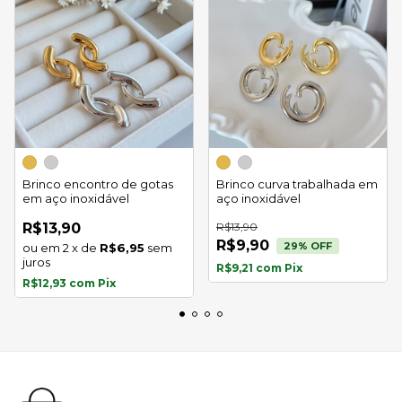
Brinco encontro de gotas
Brinco curva trabalhada em
em aço inoxidável
aço inoxidável
R$13,90
R$13,90
R$9,90
29
% OFF
2
x
de
R$6,95
sem
juros
R$9,21
com
Pix
R$12,93
com
Pix