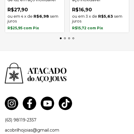
R$27,90
R$16,90
4
x
de
R$6,98
sem
3
x
de
R$5,63
sem
juros
juros
R$25,95
com
Pix
R$15,72
com
Pix
(63) 98119-2357
acobrilhojoias@gmail.com