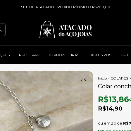
SITE DE ATACADO - PEDIDO MÍNIMO O R$200,00
QUES
PULSEIRAS
TORNOZELEIRAS
EXCLUSIVOS
OUTL
Início
>
COLARES
>
1
/
3
Colar conch
R$13,86
R$14,90
2
x de
R$7