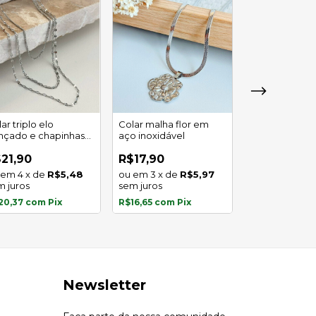
ar triplo elo
Colar malha flor em
Colar dois am
ançado e chapinhas
aço inoxidável
aço inoxidáve
 aço inoxidável
21,90
R$17,90
R$14,90
4
x
de
R$5,48
3
x
de
R$5,97
2
x
de
m juros
sem juros
sem juros
20,37
com
Pix
R$16,65
com
Pix
R$13,86
com
P
Newsletter