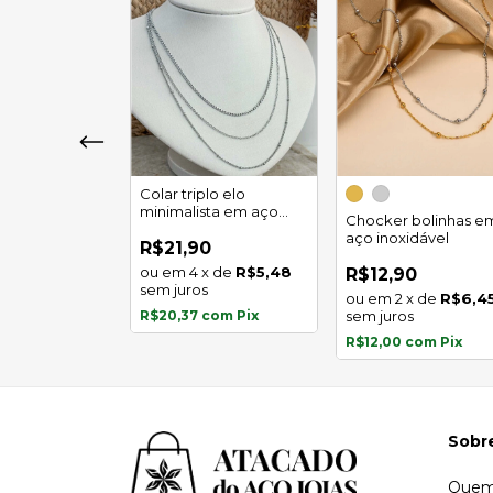
plo esferas
Colar triplo elo
 aço
minimalista em aço
Chocker bolinhas e
l
inoxidável
aço inoxidável
0
R$21,90
x
de
R$5,48
4
x
de
R$5,48
R$12,90
s
sem juros
2
x
de
R$6,4
com
Pix
R$20,37
com
Pix
sem juros
R$12,00
com
Pix
Sobr
Quem