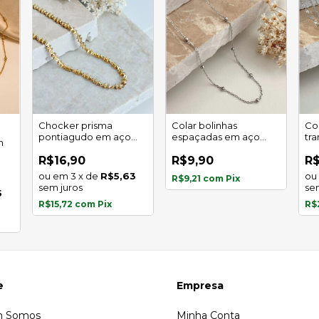
Chocker prisma
Colar bolinhas
Col
pontiagudo em aço
espaçadas em aço
tr
m
inoxidável
inoxidável
em
R$16,90
R$9,90
R$
3
x
de
R$5,63
R$9,21
com
Pix
sem juros
se
5
R$15,72
com
Pix
R$
e
Empresa
 Somos
Minha Conta