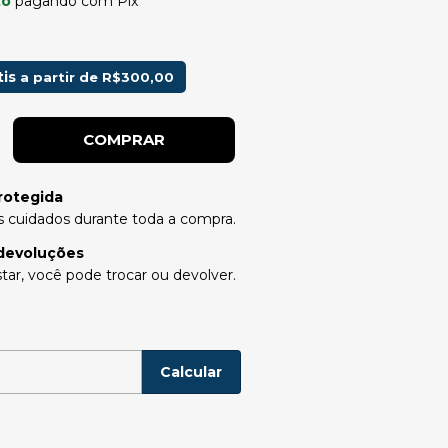
to
pagando com Pix
tis
a partir de
R$300,00
rotegida
 cuidados durante toda a compra.
devoluções
tar, você pode trocar ou devolver.
P:
Alterar CEP
Calcular