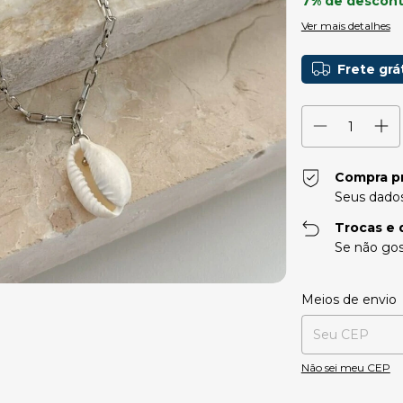
7% de descon
Ver mais detalhes
Frete grá
Compra p
Seus dados
Trocas e 
Se não gos
Entregas para o CE
Meios de envio
Não sei meu CEP