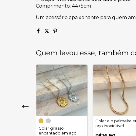
Comprimento: 44+5cm
Um acessório apaixonante para quem ama e
Quem levou esse, também c
Colar elo palmeira 
aço inoxidável
ta alongada
Colar girassol
noxidável
encantado em aço
R$16,90