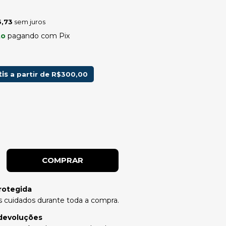
,73
sem juros
to
pagando com Pix
tis
a partir de
R$300,00
rotegida
 cuidados durante toda a compra.
devoluções