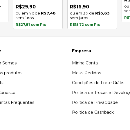
inoxidável
3
R$29,90
R$16,90
se
4
x
de
R$7,48
3
x
de
R$5,63
sem juros
sem juros
R$
R$27,81
com
Pix
R$15,72
com
Pix
e
Empresa
 Somos
Minha Conta
s produtos
Meus Pedidos
tia
Condições de Frete Grátis
Conosco
Politica de Trocas e Devolu
ntas Frequentes
Politica de Privacidade
Politica de Cashback