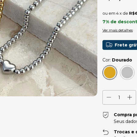
4
x de
R$6
7% de descon
Ver mais detalhes
Frete grá
Cor:
Dourado
Compra p
Seus dados
Trocas e 