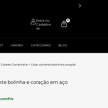
0
ET
UNISSEX
CATEGORIAS
BLOG
Colares Correntaria
>
Colar corrente bolinha e coração
nte bolinha e coração em aço
com
Pix