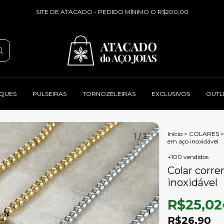
SITE DE ATACADO - PEDIDO MÍNIMO O R$200,00
QUES
PULSEIRAS
TORNOZELEIRAS
EXCLUSIVOS
OUTL
Início
>
COLARES
>
1
/
3
em aço inoxidável
+100 vendidos
Colar corre
inoxidável
R$25,02
R$26,90