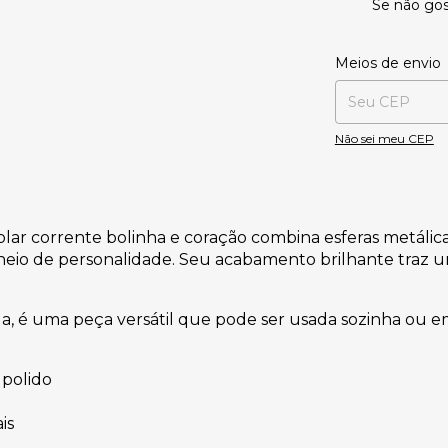
Se não gos
Entregas para o CE
Meios de envio
Não sei meu CEP
olar corrente bolinha e coração combina esferas metál
 cheio de personalidade. Seu acabamento brilhante traz 
a, é uma peça versátil que pode ser usada sozinha ou em
polido
is