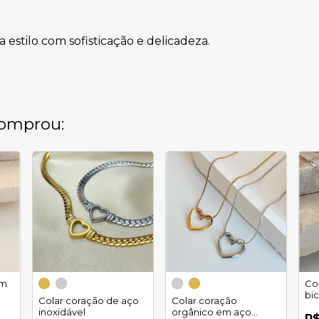
stilo com sofisticação e delicadeza.
omprou:
em
Col
bi
Colar coração de aço
Colar coração
in
inoxidável
orgânico em aço
R$