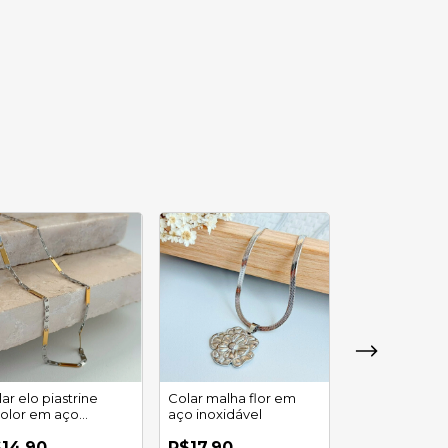
ar elo piastrine
Colar malha flor em
color em aço
aço inoxidável
Colar corrent
oxidável
ferradura em 
14,90
R$17,90