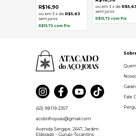
inoxidável
3
x
de
R$5,6
0
R$16,90
sem juros
x
de
R$7,45
3
x
de
R$5,63
s
sem juros
R$15,72
com
Pix
com
Pix
R$15,72
com
Pix
Sobr
Quem
Nosso
Garan
Fale 
Pergu
(63) 98119-2357
acobrilhojoias@gmail.com
Avenida Sergipe, 2647, Jardim
Eldorado - Gurupi-Tocantins