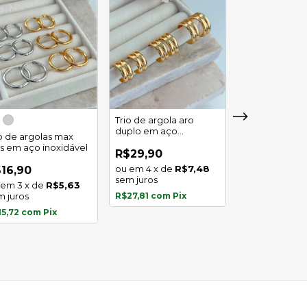
Trio de argola aro
duplo em aço
io de argolas max
Trio de argola 
inoxidável
as em aço inoxidável
em aço inoxid
R$29,90
4
x
de
R$7,48
16,90
R$16,90
sem juros
3
x
de
R$5,63
3
x
de
m juros
R$27,81
com
Pix
sem juros
15,72
com
Pix
R$15,72
com
P