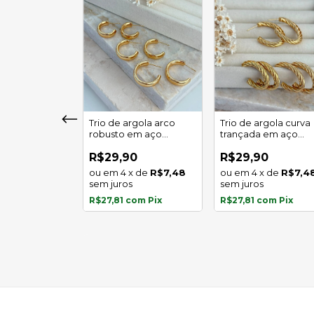
girassol luz
Trio de argola arco
Trio de argola curva
 em aço
robusto em aço
trançada em aço
l
inoxidável
inoxidável
0
R$29,90
R$29,90
x
de
R$5,97
4
x
de
R$7,48
4
x
de
R$7,4
s
sem juros
sem juros
com
Pix
R$27,81
com
Pix
R$27,81
com
Pix