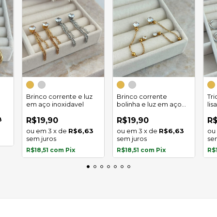
Brinco corrente e luz
Brinco corrente
Tr
em aço inoxidavel
bolinha e luz em aço
lis
inoxidavel
8
R$19,90
R$19,90
R$
3
x
de
R$6,63
3
x
de
R$6,63
sem juros
sem juros
se
R$18,51
com
Pix
R$18,51
com
Pix
R$