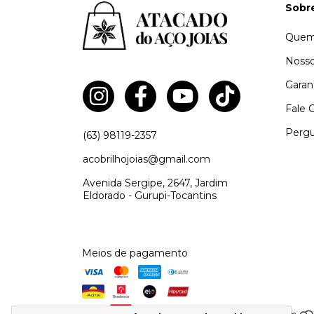
Sobr
Quem
Nosso
Garan
Fale 
Pergu
(63) 98119-2357
acobrilhojoias@gmail.com
Avenida Sergipe, 2647, Jardim
Eldorado - Gurupi-Tocantins
Meios de pagamento