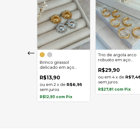
girassol luz
Trio de argola arco
 em aço
robusto em aço
Brinco girassol
l
inoxidável
delicado em aço
0
R$29,90
inoxidável
x
de
R$5,97
4
x
de
R$7,4
R$13,90
s
sem juros
2
x
de
R$6,95
com
Pix
sem juros
R$27,81
com
Pix
R$12,93
com
Pix