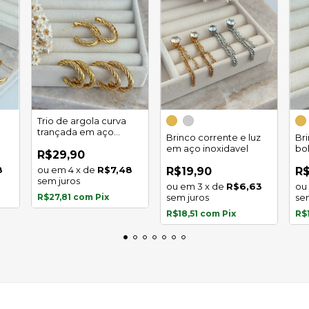
Trio de argola curva
trançada em aço
Brinco corrente e luz
Br
inoxidável
em aço inoxidavel
bo
R$29,90
in
8
4
x
de
R$7,48
R$19,90
R$
sem juros
3
x
de
R$6,63
R$27,81
com
Pix
sem juros
se
R$18,51
com
Pix
R$