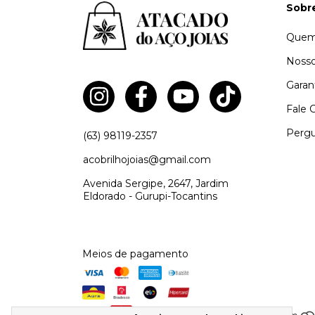
Sobr
Quem
Nosso
Garan
Fale 
Pergu
(63) 98119-2357
acobrilhojoias@gmail.com
Avenida Sergipe, 2647, Jardim
Eldorado - Gurupi-Tocantins
Meios de pagamento