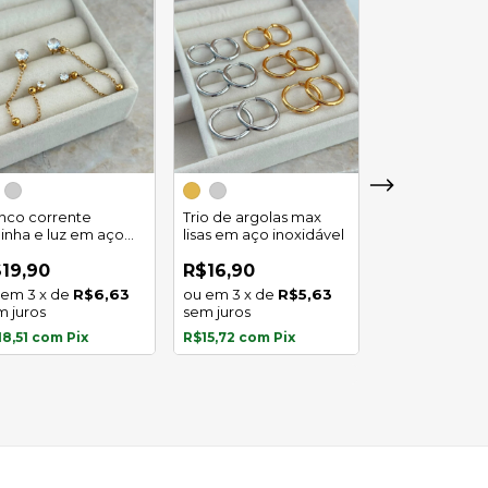
Trio de argola
duplo em aço
inco corrente
Trio de argolas max
inoxidável
linha e luz em aço
lisas em aço inoxidável
R$29,90
oxidavel
4
x
de
19,90
R$16,90
sem juros
3
x
de
R$6,63
3
x
de
R$5,63
m juros
sem juros
R$27,81
com
P
18,51
com
Pix
R$15,72
com
Pix