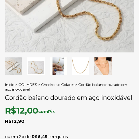
Início
>
COLARES
>
Chockers e Colares
>
Cordão baiano dourado em
aço inoxidável
Cordão baiano dourado em aço inoxidável
R$12,00
com
Pix
R$12,90
2
x de
R$6,45
sem juros