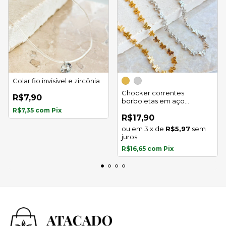
Colar fio invisível e zircônia
Chocker correntes
R$7,90
borboletas em aço
inoxidável
R$7,35
com
Pix
R$17,90
3
x
de
R$5,97
sem
juros
R$16,65
com
Pix