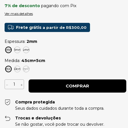
7% de desconto
pagando com Pix
Ver mais detalhes
Frete grátis
a partir de
R$300,00
Espessura:
2mm
2mm
3mm
4mm
Medida:
45cm+5cm
45cm+5cm
60cm
48cm+5cm
Compra protegida
Seus dados cuidados durante toda a compra.
Trocas e devoluções
Se não gostar, você pode trocar ou devolver.