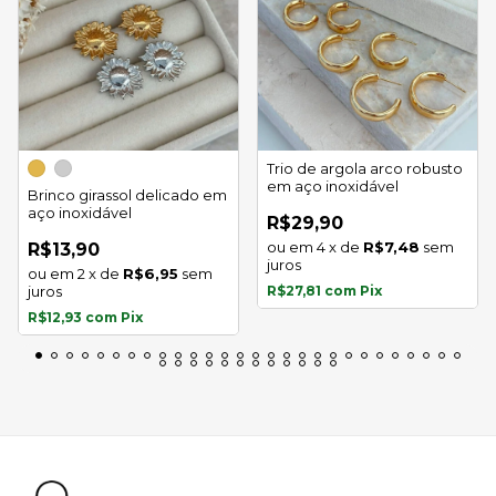
Trio de argola arco robusto
em aço inoxidável
Brinco girassol delicado em
aço inoxidável
R$29,90
4
x
de
R$7,48
sem
R$13,90
juros
2
x
de
R$6,95
sem
juros
R$27,81
com
Pix
R$12,93
com
Pix