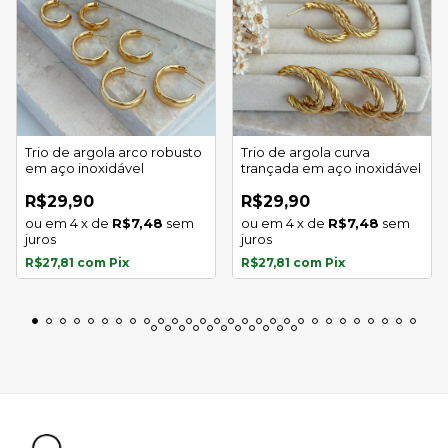
Trio de argola arco robusto
Trio de argola curva
em aço inoxidável
trançada em aço inoxidável
R$29,90
R$29,90
4
x
de
R$7,48
sem
4
x
de
R$7,48
sem
juros
juros
R$27,81
com
Pix
R$27,81
com
Pix