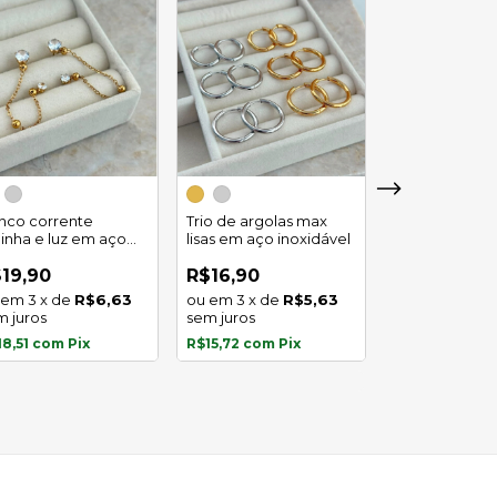
Trio de argola
duplo em aço
inco corrente
Trio de argolas max
inoxidável
linha e luz em aço
lisas em aço inoxidável
R$29,90
oxidavel
4
x
de
19,90
R$16,90
sem juros
3
x
de
R$6,63
3
x
de
R$5,63
m juros
sem juros
R$27,81
com
P
18,51
com
Pix
R$15,72
com
Pix