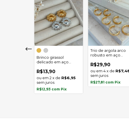
girassol luz
Trio de argola arco
 em aço
robusto em aço
Brinco girassol
l
inoxidável
delicado em aço
0
R$29,90
inoxidável
x
de
R$5,97
4
x
de
R$7,4
R$13,90
s
sem juros
2
x
de
R$6,95
com
Pix
sem juros
R$27,81
com
Pix
R$12,93
com
Pix