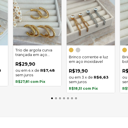
Trio de argola curva
trançada em aço
Brinco corrente e luz
Br
inoxidável
em aço inoxidavel
bo
R$29,90
in
8
4
x
de
R$7,48
R$19,90
R$
sem juros
3
x
de
R$6,63
R$27,81
com
Pix
sem juros
se
R$18,51
com
Pix
R$