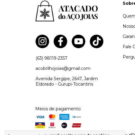
Sobr
Quem
Nosso
Garan
Fale 
Pergu
(63) 98119-2357
acobrilhojoias@gmail.com
Avenida Sergipe, 2647, Jardim
Eldorado - Gurupi-Tocantins
Meios de pagamento