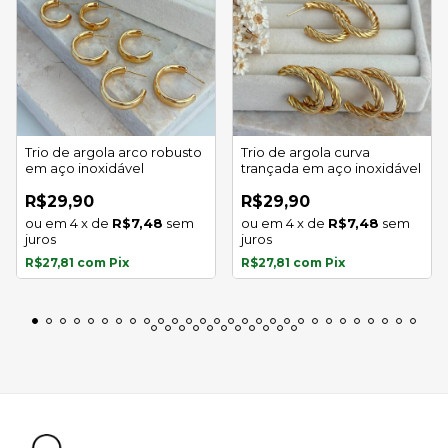
Trio de argola arco robusto
Trio de argola curva
em aço inoxidável
trançada em aço inoxidável
R$29,90
R$29,90
4
x
de
R$7,48
sem
4
x
de
R$7,48
sem
juros
juros
R$27,81
com
Pix
R$27,81
com
Pix