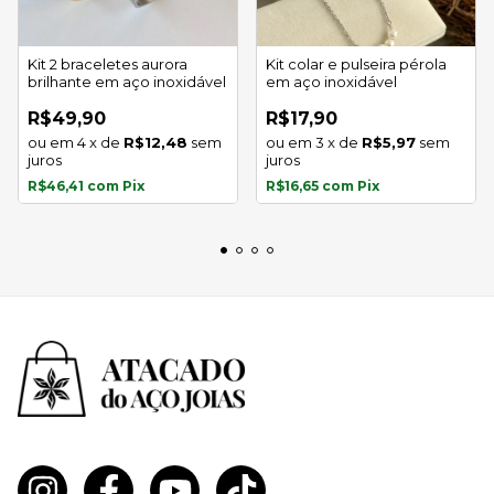
Kit 2 braceletes aurora
Kit colar e pulseira pérola
brilhante em aço inoxidável
em aço inoxidável
R$49,90
R$17,90
4
x
de
R$12,48
sem
3
x
de
R$5,97
sem
juros
juros
R$46,41
com
Pix
R$16,65
com
Pix