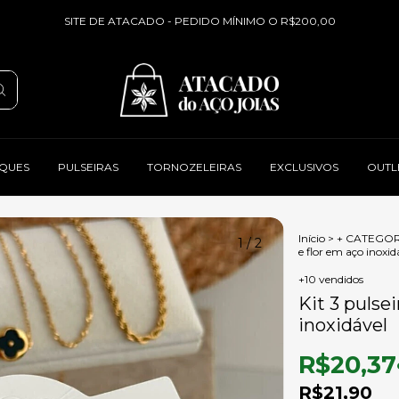
SITE DE ATACADO - PEDIDO MÍNIMO O R$200,00
QUES
PULSEIRAS
TORNOZELEIRAS
EXCLUSIVOS
OUTL
Início
>
+ CATEGOR
1
/
2
e flor em aço inoxid
+10 vendidos
Kit 3 pulse
inoxidável
R$20,37
R$21,90