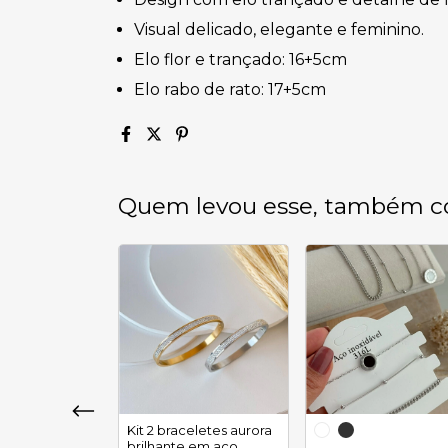
Visual delicado, elegante e feminino.
Elo flor e trançado: 16+5cm
Elo rabo de rato: 17+5cm
Quem levou esse, também c
e pulseira
Kit 2 braceletes aurora
m aço
brilhante em aço