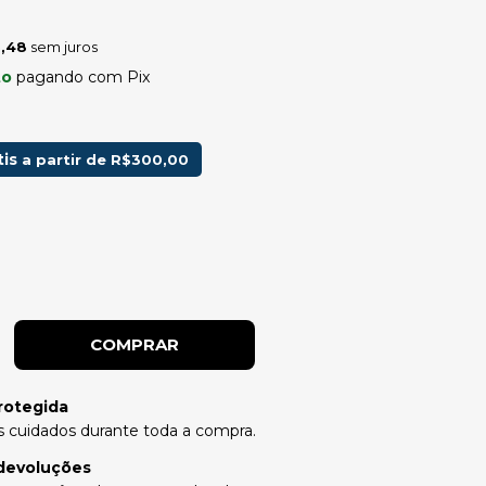
,48
sem juros
to
pagando com Pix
tis
a partir de
R$300,00
rotegida
 cuidados durante toda a compra.
devoluções