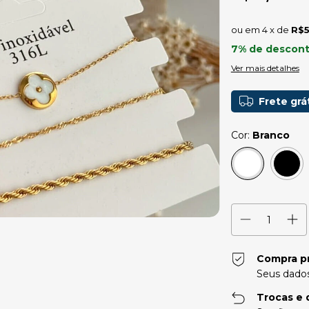
4
x de
R$5
7% de descon
Ver mais detalhes
Frete grá
Cor:
Branco
Compra p
Seus dados
Trocas e 