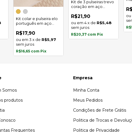
Kit de 3 pulseiras trevo
in
coração em aço
R$
inoxidável
R$21,90
Kit colar e pulseira elo
se
8
4
x
de
R$5,48
português em aço
sem juros
R$
inoxidável
R$17,90
R$20,37
com
Pix
3
x
de
R$5,97
sem juros
R$16,65
com
Pix
e
Empresa
 Somos
Minha Conta
s produtos
Meus Pedidos
tia
Condições de Frete Grátis
Conosco
Politica de Trocas e Devolu
ntas Frequentes
Politica de Privacidade