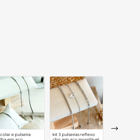
 colar e pulseira
kit 3 pulseiras reflexo
lha em aço
chic em aço inoxidável