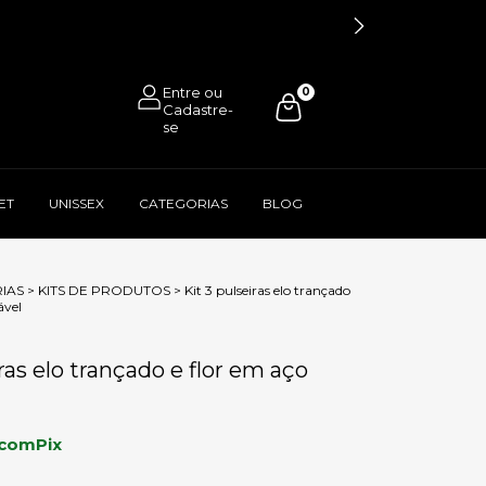
0
ET
UNISSEX
CATEGORIAS
BLOG
IAS
>
KITS DE PRODUTOS
>
Kit 3 pulseiras elo trançado
ável
iras elo trançado e flor em aço
com
Pix