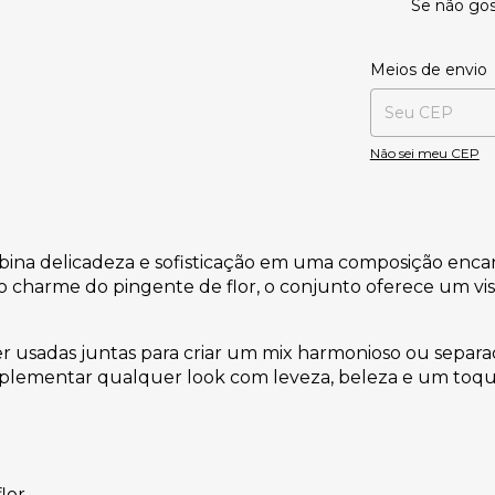
Se não gos
Entregas para o CE
Meios de envio
Não sei meu CEP
ombina delicadeza e sofisticação em uma composição enca
ao charme do pingente de flor, o conjunto oferece um vi
m ser usadas juntas para criar um mix harmonioso ou sep
omplementar qualquer look com leveza, beleza e um toqu
lor.