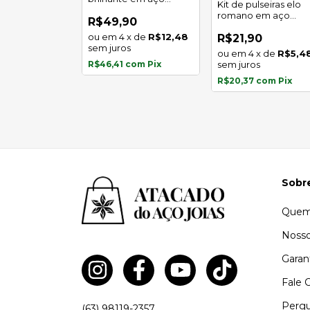
Kit de pulseiras elo
l
inoxidável
romano em aço
0
R$49,90
inoxidável
x
de
R$5,97
4
x
de
R$12,48
R$21,90
s
sem juros
4
x
de
R$5,4
com
Pix
R$46,41
com
Pix
sem juros
R$20,37
com
Pix
Sobr
Quem
Nosso
Garan
Fale 
Pergu
(63) 98119-2357