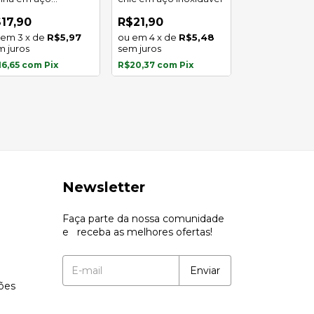
Trio de brinco
oxidável
corações em 
17,90
R$21,90
inoxidável
3
x
de
R$5,97
4
x
de
R$5,48
R$9,90
m juros
sem juros
R$9,21
com
Pi
16,65
com
Pix
R$20,37
com
Pix
Newsletter
Faça parte da nossa comunidade
e receba as melhores ofertas!
ções